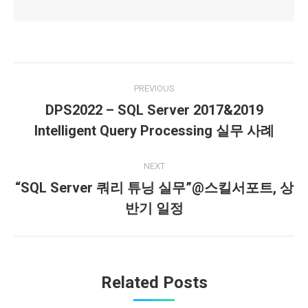
Post
PREVIOUS
navigation
DPS2022 – SQL Server 2017&2019
Previous
Intelligent Query Processing 실무 사례
post:
NEXT
“SQL Server 쿼리 튜닝 실무”@스킬서포트, 상
Next
반기 일정
post:
Related Posts