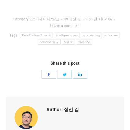
Category:
강의/세미나/발표
By
정선 김
2023년 1월 23일
Leave a comment
Tags:
DataPlatformSummit
intelligentquery
querytuning
sqlserver
sqlserver튜닝
씨퀄로
쿼리튜닝
Share this post
Share
Share
Share
on
on
on
Facebook
Twitter
LinkedIn
Author:
정선 김