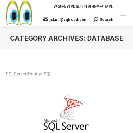
컨설팅/강의/모니터링 솔루션 문의:
jskim@sqlroad.com
Search
Search:
CATEGORY ARCHIVES:
DATABASE
You are here:
SQLServer/PostgreSQL