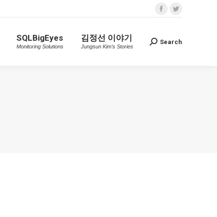
Facebook
Twitter
SQLBigEyes
김정선 이야기
Search
Search:
n
Monitoring Solutions
Jungsun Kim’s Stories
page
page
SQLBigEyes
김정선 이야기
opens
opens
Search
Search:
Monitoring Solutions
Jungsun Kim’s Stories
in
in
new
new
window
window