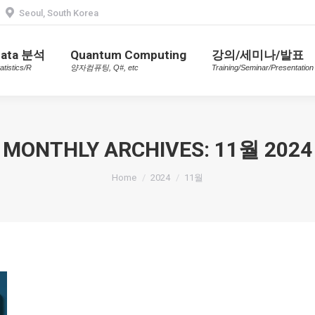
Seoul, South Korea
Data 분석
Quantum Computing
강의/세미나/발표
Statistics/R
양자컴퓨팅, Q#, etc
Training/Seminar/Presentatio
Data 분석
Quantum Computing
강의/세미나/발표
atistics/R
양자컴퓨팅, Q#, etc
Training/Seminar/Presentation
MONTHLY ARCHIVES:
11월 2024
You are here:
Home
2024
11월