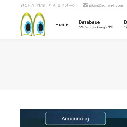
컨설팅/강의/모니터링 솔루션 문의:
jskim@sqlroad.com
Database
Home
SQLServer / PostgreSQL
Database
Home
SQLServer / PostgreSQL
St