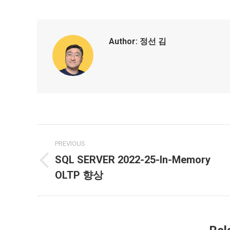
F
Author:
정선 김
Post
PREVIOUS
navigation
SQL SERVER 2022-25-In-Memory
Previous
OLTP 향상
post: