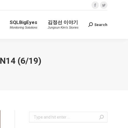
Facebook
Twitter
SQLBigEyes
김정선 이야기
Search
Search:
n
Monitoring Solutions
Jungsun Kim’s Stories
page
page
SQLBigEyes
김정선 이야기
opens
opens
Search
Search:
Monitoring Solutions
Jungsun Kim’s Stories
in
in
new
new
window
window
4 (6/19)
Search: