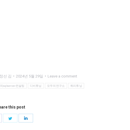
정선 김
2024년 5월 29일
Leave a comment
sqlserver컨설팅
디비튜닝
모두의연구소
쿼리튜닝
are this post
hare
Share
Share
n
on
on