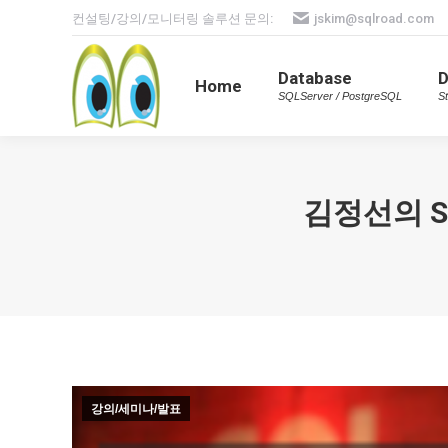
컨설팅/강의/모니터링 솔루션 문의:
jskim@sqlroad.com
Database
Home
SQLServer / PostgreSQL
Database
Home
SQLServer / PostgreSQL
St
김정선의 SQ
강의/세미나/발표