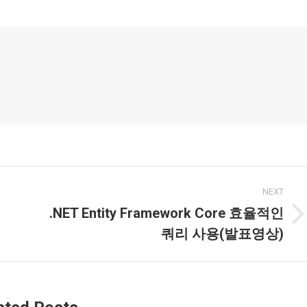
acebook
Twitter
LinkedIn
NEXT
.NET Entity Framework Core 효율적인
Next
쿼리 사용(발표영상)
post: