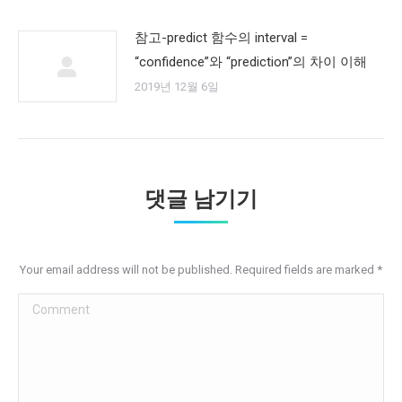
참고-predict 함수의 interval =
“confidence”와 “prediction”의 차이 이해
2019년 12월 6일
댓글 남기기
Your email address will not be published. Required fields are marked
*
Comment