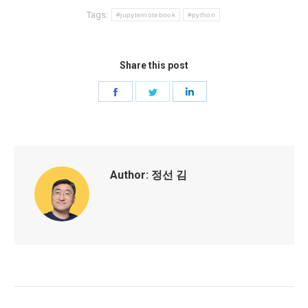
Tags:
#jupyternotebook
#python
Share this post
Share
Share
Share
on
on
on
Facebook
Twitter
LinkedIn
Author:
정선 김
Post