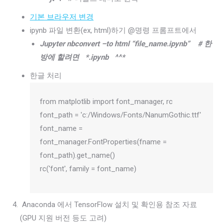
기본 브라우저 변경
ipynb 파일 변환(ex, html)하기 @명령 프롬프트에서
Jupyter nbconvert –to html “file_name.ipynb” # 한
방에 할려면 *.ipynb ^^*
한글 처리
from matplotlib import font_manager, rc
font_path = 'c:/Windows/Fonts/NanumGothic.ttf'
font_name =
font_manager.FontProperties(fname =
font_path).get_name()
rc('font', family = font_name)
Anaconda 에서 TensorFlow 설치 및 확인용 참조 자료
(GPU 지원 버전 등도 고려)