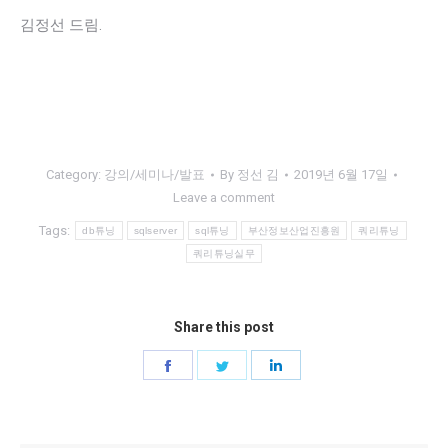
김정선 드림.
Category:
강의/세미나/발표
By
정선 김
2019년 6월 17일
Leave a comment
Tags:
db튜닝
sqlserver
sql튜닝
부산정보산업진흥원
쿼리튜닝
쿼리튜닝실무
Share this post
Share
Share
Share
on
on
on
Facebook
Twitter
LinkedIn