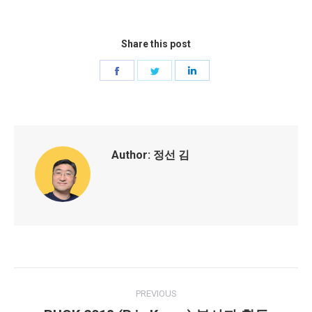
Share this post
Share
Share
Share
on
on
on
Facebook
Twitter
LinkedIn
Author:
정선 김
Post
PREVIOUS