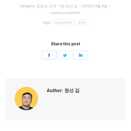
Category:
김정선 소개
By
정선 김
2018년 9월 8일
Leave a comment
Tags:
JungsunKim
김정선
Share this post
Share
Share
Share
on
on
on
Facebook
Twitter
LinkedIn
Author:
정선 김