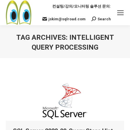
컨설팅/강의/모니터링 솔루션 문의:
jskim@sqlroad.com
Search
Search:
TAG ARCHIVES:
INTELLIGENT
QUERY PROCESSING
You are here: