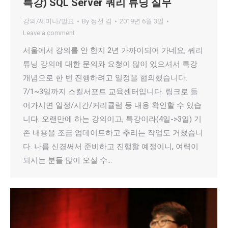
특강) SQL Server 쿼리 튜닝 실무
강의/세미나/발표
By
정선 김
2019년 6월 3일
Leave a comment
서울에서 강의를 안 한지 2년 가까이되어 가네요, 쿼리
튜닝 강의에 대한 문의와 요청이 많이 있으셔서 특강
개념으로 한 번 진행하려고 일정을 협의했습니다.
7/1~3일까지 스킬서포트 교육센터입니다. 링크로 들
어가시면 일정/시간/커리큘럼 등 내용 확인할 수 있습
니다. 오랜만에 하는 강의이고, 특강이라(4일->3일) 기
존 내용을 조금 업데이트하고 추리는 작업도 거쳤습니
다. 나름 신경써서 준비하고 진행할 예정이니, 여력이
되시는 분들 많이 오실 수…