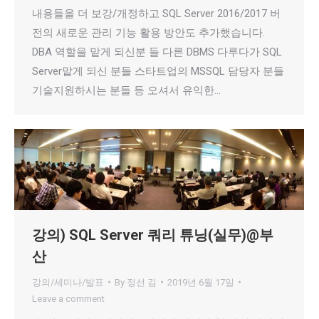
내용들을 더 보강/개정하고 SQL Server 2016/2017 버
전의 새로운 관리 기능 활용 방안도 추가했습니다.
DBA 역할을 맡게 되신분 들 다른 DBMS 다루다가 SQL
Server맡게 되신 분들 스타트업의 MSSQL 담당자 분들
기술지원하시는 분들 등 오셔서 유익한…
강의) SQL Server 쿼리 튜닝(실무)@부
산
강의/세미나/발표
By
정선 김
2019년 6월 17일
Leave a comment