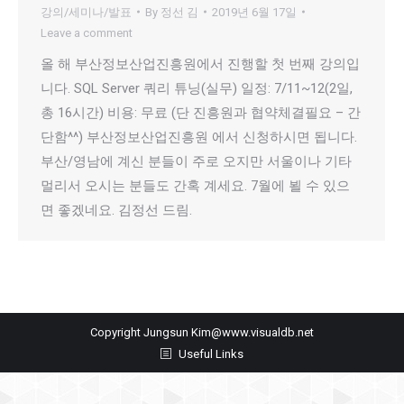
강의/세미나/발표
By
정선 김
2019년 6월 17일
Leave a comment
올 해 부산정보산업진흥원에서 진행할 첫 번째 강의입
니다. SQL Server 쿼리 튜닝(실무) 일정: 7/11~12(2일,
총 16시간) 비용: 무료 (단 진흥원과 협약체결필요 – 간
단함^^) 부산정보산업진흥원 에서 신청하시면 됩니다.
부산/영남에 계신 분들이 주로 오지만 서울이나 기타
멀리서 오시는 분들도 간혹 계세요. 7월에 뵐 수 있으
면 좋겠네요. 김정선 드림.
Copyright Jungsun Kim@www.visualdb.net
Useful Links