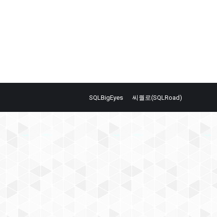
SQLBigEyes
씨퀄로(SQLRoad)