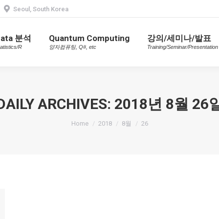
Seoul, South Korea
Data 분석
Quantum Computing
강의/세미나/발표
Statistics/R
양자컴퓨팅, Q#, etc
Training/Seminar/Presentatio
Data 분석
Quantum Computing
강의/세미나/발표
atistics/R
양자컴퓨팅, Q#, etc
Training/Seminar/Presentation
DAILY ARCHIVES:
2018년 8월 26
You are here:
Home
2018
8월
26