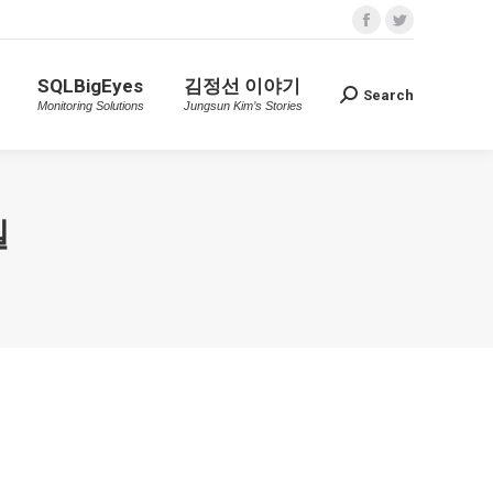
Facebook
Twitter
SQLBigEyes
김정선 이야기
Search
Search:
n
Monitoring Solutions
Jungsun Kim’s Stories
page
page
SQLBigEyes
김정선 이야기
opens
opens
Search
Search:
Monitoring Solutions
Jungsun Kim’s Stories
in
in
new
new
window
window
일