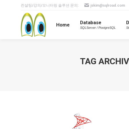
컨설팅/강의/모니터링 솔루션 문의:
jskim@sqlroad.com
Database
Home
SQLServer / PostgreSQL
Database
Home
SQLServer / PostgreSQL
St
TAG ARCHIV