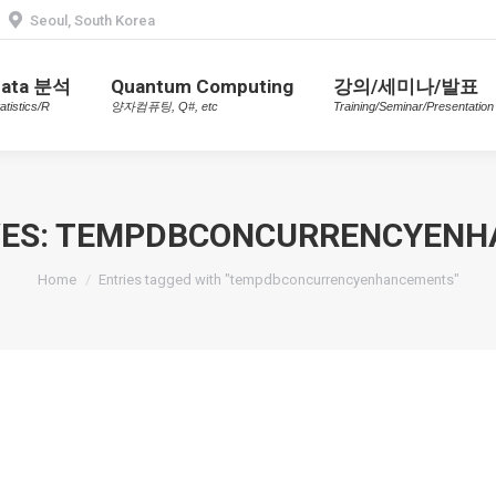
Seoul, South Korea
Data 분석
Quantum Computing
강의/세미나/발표
Statistics/R
양자컴퓨팅, Q#, etc
Training/Seminar/Presentatio
Data 분석
Quantum Computing
강의/세미나/발표
atistics/R
양자컴퓨팅, Q#, etc
Training/Seminar/Presentation
ES:
TEMPDBCONCURRENCYENH
You are here:
Home
Entries tagged with "tempdbconcurrencyenhancements"