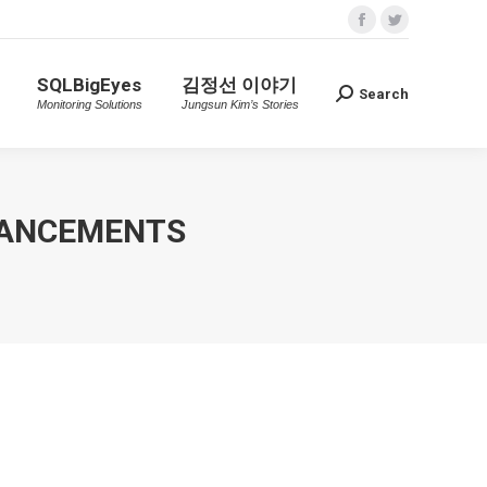
Facebook
Twitter
SQLBigEyes
김정선 이야기
Search
Search:
n
Monitoring Solutions
Jungsun Kim’s Stories
page
page
SQLBigEyes
김정선 이야기
opens
opens
Search
Search:
Monitoring Solutions
Jungsun Kim’s Stories
in
in
new
new
window
window
ANCEMENTS