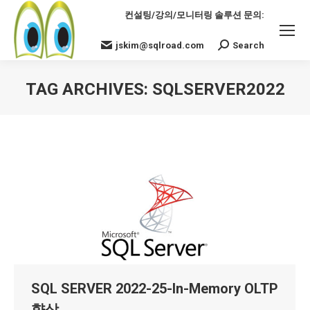
컨설팅/강의/모니터링 솔루션 문의:
jskim@sqlroad.com
Search
Search:
TAG ARCHIVES:
SQLSERVER2022
You are here:
SQL SERVER 2022-25-In-Memory OLTP
향상