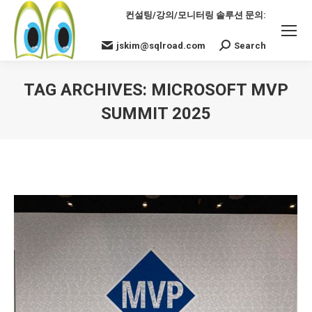
컨설팅/강의/모니터링 솔루션 문의:
jskim@sqlroad.com
Search
Search:
TAG ARCHIVES:
MICROSOFT MVP
SUMMIT 2025
You are here: